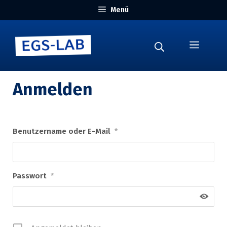
Zum
Menü
Inhalt
springen
Menü
Anmelden
Benutzername oder E-Mail
*
Passwort
*