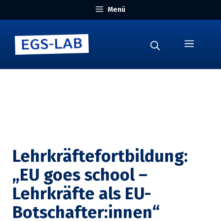
Zum
Menü
Inhalt
springen
Menü
Lehrkräftefortbildung:
„EU goes school –
Lehrkräfte als EU-
Botschafter:innen“