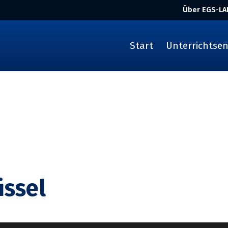
Über EGS-LA
Start
Unterrichtse
üssel