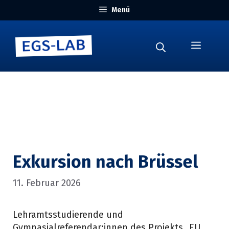
Zum
Menü
Inhalt
springen
Menü
Exkursion nach Brüssel
11. Februar 2026
Lehramtsstudierende und
Gymnasialreferendar:innen des Projekts „EU